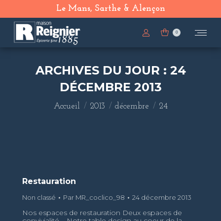
Le Mans, Sarthe & Alençon
0
ARCHIVES DU JOUR :
24
DÉCEMBRE 2013
Vous êtes ici :
Accueil
2013
décembre
24
Restauration
Non classé
Par
MR_coclico_98
24 décembre 2013
Nos espaces de restauration Deux espaces de
convivialité – Notre table design au coeur de la