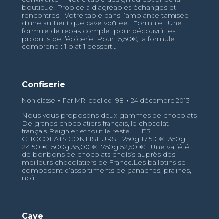
boutique. Propice à d’agréables échanges et
rencontres– Votre table dans l’ambiance tamisée
d’une authentique cave voûtée. Formule : Une
formule de repas complet pour découvrir les
produits de l’épicerie. Pour 15,50€, la formule
comprend : 1 plat 1 dessert…
Confiserie
Non classé
Par
MR_coclico_98
24 décembre 2013
Nous vous proposons deux gammes de chocolats
De grands chocolatiers français, le chocolat
français Reignier et tout le reste. LES
CHOCOLATS CONFISEURS 250g 17,50 € 350g
24,50 € 500g 35,00 € 750g 52,50 € Une variété
de bonbons de chocolats choisis auprès des
meilleurs chocolatiers de France.Les ballotins se
composent d’assortiments de ganaches, pralinés,
noir…
Cave