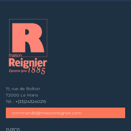
19, rue de Bolton
72000 Le Mans
Tél. :
+(33)243240215
commande@maisonreignier.com
INFOS