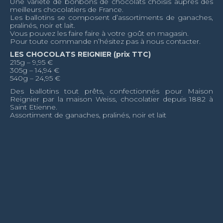
Une variété de bonbons de chocolats choisis auprès des
meilleurs chocolatiers de France.
Les ballotins se composent d’assortiments de ganaches,
pralinés, noir et lait.
Vous pouvez les faire faire à votre goût en magasin.
Pour toute commande n’hésitez pas à nous contacter.
LES CHOCOLATS REIGNIER (prix TTC)
215g – 9,95 €
305g – 14,94 €
540g – 24,95 €
Des ballotins tout prêts, confectionnés pour Maison
Reignier par la maison Weiss, chocolatier depuis 1882 à
Saint Etienne.
Assortiment de ganaches, pralinés, noir et lait