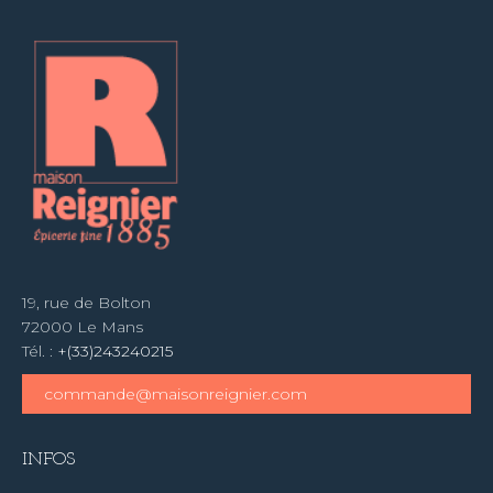
19, rue de Bolton
72000 Le Mans
Tél. :
+(33)243240215
commande@maisonreignier.com
INFOS