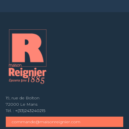
19, rue de Bolton
72000 Le Mans
Tél. :
+(33)243240215
commande@maisonreignier.com