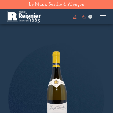
Le Mans, Sarthe & Alençon
0