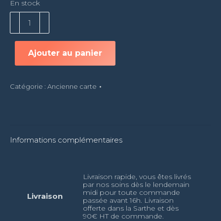
En stock
quantité
de
Bourgogne
Aligoté
Ajouter au panier
-
75cl
Catégorie :
Ancienne carte
Informations complémentaires
Livraison rapide, vous êtes livrés
par nos soins dès le lendemain
midi pour toute commande
Livraison
passée avant 16h. Livraison
offerte dans la Sarthe et dès
90€ HT de commande.