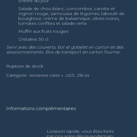
Entrée du jour
Salade de chou blanc, concombre, carotte et
oignon rouge, samoussa de légumes, taboulé de
boulghour, crème de balsamique, olives noires,
tomates confites et salade verte
Muffin aux fruits rouges
Cristaline 50 cl
Servi avec des couverts, bol et gobelet en carton et des
assaisonnements. Box de transport en carton fournie.
Rupture de stock
Catégorie :
Ancienne carte
UGS :
216-24
Informations complémentaires
Livraison rapide, vous êtes livrés
par nos soins dès le lendemain