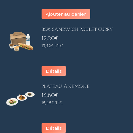
Ajouter au panier
BOX SANDWICH POULET CURRY
12,20
€
13,42
€
TTC
Détails
PLATEAU ANÉMONE
16,80
€
18,48
€
TTC
Détails