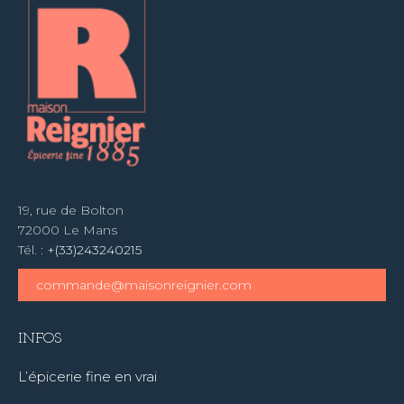
19, rue de Bolton
72000 Le Mans
Tél. :
+(33)243240215
commande@maisonreignier.com
INFOS
L’épicerie fine en vrai