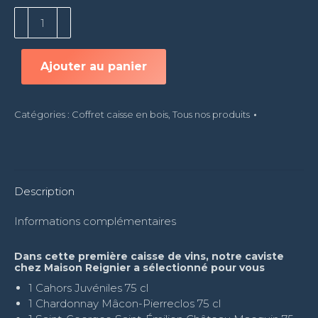
quantité
de
Caisse
de
Ajouter au panier
vin
n°1
Catégories :
Coffret caisse en bois
,
Tous nos produits
Description
Informations complémentaires
Dans cette première caisse de vins, notre caviste
chez Maison Reignier a sélectionné pour vous
1 Cahors Juvéniles 75 cl
1 Chardonnay Mâcon-Pierreclos 75 cl