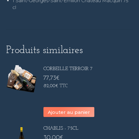
1 Saint-Georges-Saint-Émilion Château Macquin 75
cl
Produits similaires
CORBEILLE TERROIR 7
77,73
€
82,00
€
TTC
Ajouter au panier
CHABLIS - 75CL
30,00
€