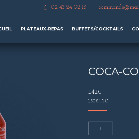
02 43 24 02 15
commande@maiso
CUEIL
PLATEAUX-REPAS
BUFFETS/COCKTAILS
CO
COCA-COL
1,42
€
1,50
€
TTC
quantité
de
Coca-