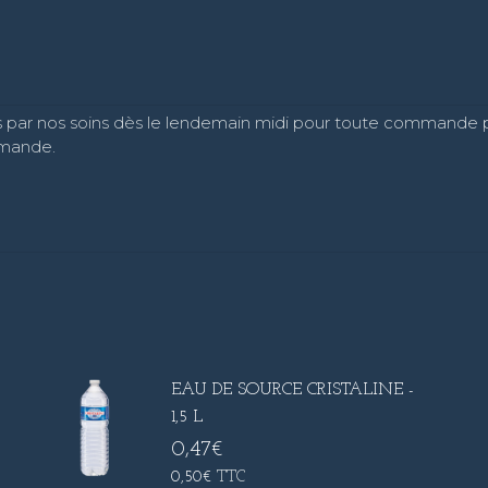
rés par nos soins dès le lendemain midi pour toute commande p
mmande.
EAU DE SOURCE CRISTALINE -
1,5 L
0,47
€
0,50
€
TTC