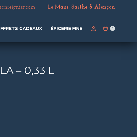
nreignier.com
Le Mans, Sarthe & Alençon
FFRETS CADEAUX
ÉPICERIE FINE
0
A – 0,33 L