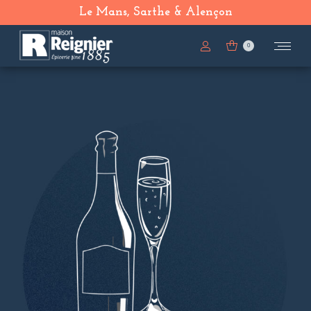
Le Mans, Sarthe & Alençon
0