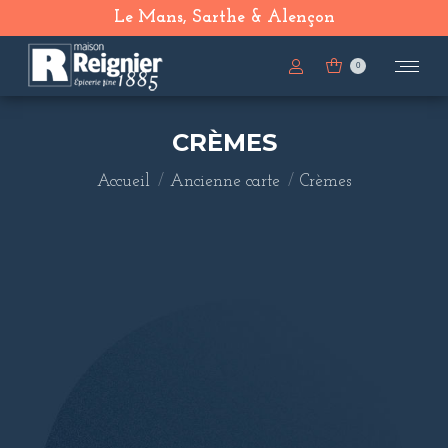
Le Mans, Sarthe & Alençon
0
CRÈMES
Vous êtes ici :
Accueil
Ancienne carte
Crèmes