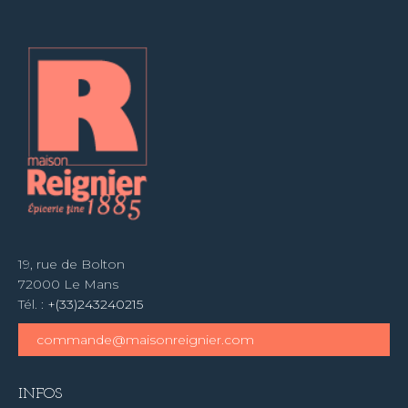
19, rue de Bolton
72000 Le Mans
Tél. :
+(33)243240215
commande@maisonreignier.com
INFOS