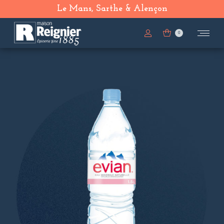
Le Mans, Sarthe & Alençon
0