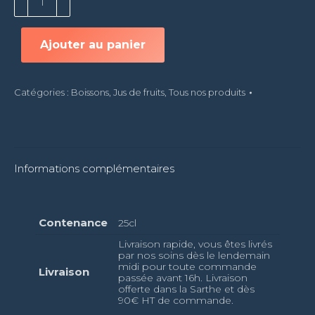
de
Jus
de
Ajouter au panier
pamplemousse
-
25cl
Catégories :
Boissons
,
Jus de fruits
,
Tous nos produits
Informations complémentaires
Contenance
25cl
Livraison rapide, vous êtes livrés
par nos soins dès le lendemain
midi pour toute commande
Livraison
passée avant 16h. Livraison
offerte dans la Sarthe et dès
90€ HT de commande.