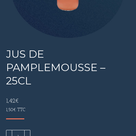
JUS DE
PAMPLEMOUSSE –
25CL
1,42
€
1,50
€
TTC
quantité