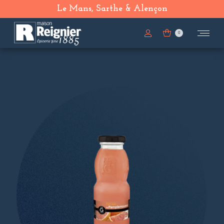
Le Mans, Sarthe & Alençon
0