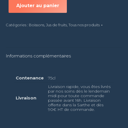
de
Ajouter au panier
pomme
Bio
-
Catégories :
Boissons
,
Jus de fruits
,
Tous nos produits
75cl
Informations complémentaires
Contenance
75cl
Livraison rapide, vous êtes livrés
par nos soins dès le lendemain
midi pour toute commande
Livraison
passée avant 16h. Livraison
offerte dans la Sarthe et dès
90€ HT de commande.