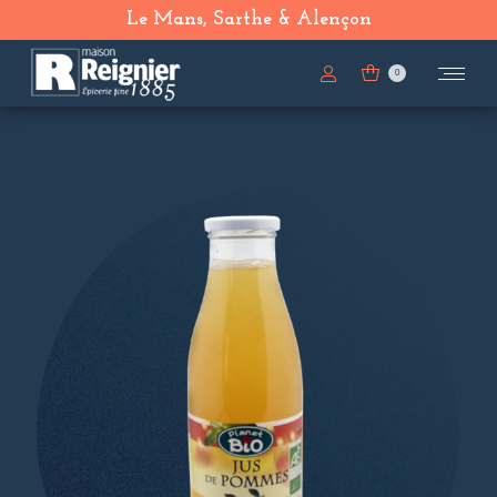
Le Mans, Sarthe & Alençon
0