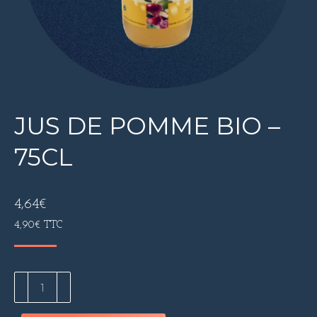
JUS DE POMME BIO –
75CL
4,64
€
4,90
€
TTC
quantité
de
Jus