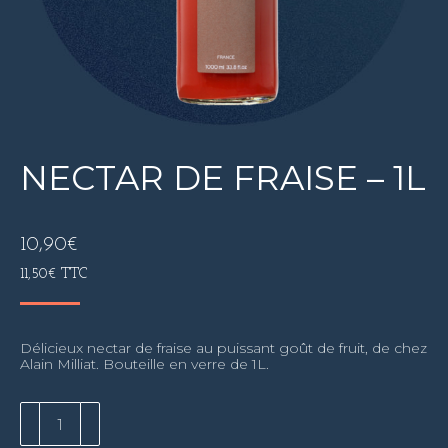
NECTAR DE FRAISE – 1L
10,90
€
11,50
€
TTC
Délicieux nectar de fraise au puissant goût de fruit, de chez
Alain Milliat. Bouteille en verre de 1L.
quantité
de