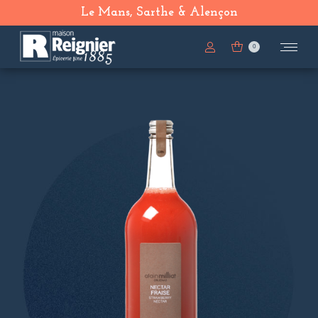
Le Mans, Sarthe & Alençon
0