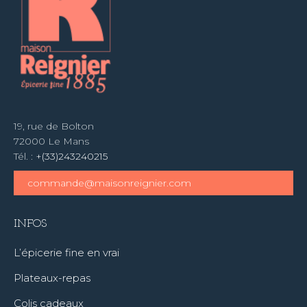
19, rue de Bolton
72000 Le Mans
Tél. :
+(33)243240215
commande@maisonreignier.com
INFOS
L’épicerie fine en vrai
Plateaux-repas
Colis cadeaux