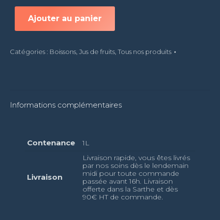
Nectar
de
Ajouter au panier
fraise
-
1l
Catégories :
Boissons
,
Jus de fruits
,
Tous nos produits
Informations complémentaires
Contenance
1L
Livraison rapide, vous êtes livrés
par nos soins dès le lendemain
midi pour toute commande
Livraison
passée avant 16h. Livraison
offerte dans la Sarthe et dès
90€ HT de commande.