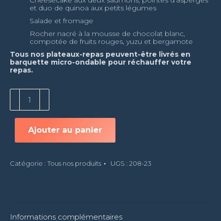
Cheesecake aux deux saumons, pointes d’asperges
et duo de quinoa aux petits légumes
Salade et fromage
Rocher nacré à la mousse de chocolat blanc,
compotée de fruits rouges, yuzu et bergamote
Tous nos plateaux-repas peuvent-être livrés en
barquette micro-ondable pour réchauffer votre
repas.
quantité
de
Plateau
Diamant
Ajouter au panier
Catégorie :
Tous nos produits
UGS :
208-23
Informations complémentaires