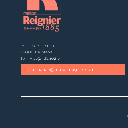
19, rue de Bolton
72000 Le Mans
Tél. :
+(33)243240215
commande@maisonreignier.com