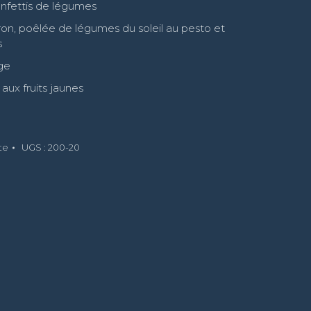
nfettis de légumes
tron, poêlée de légumes du soleil au pesto et
s
ge
 aux fruits jaunes
te
UGS :
200-20