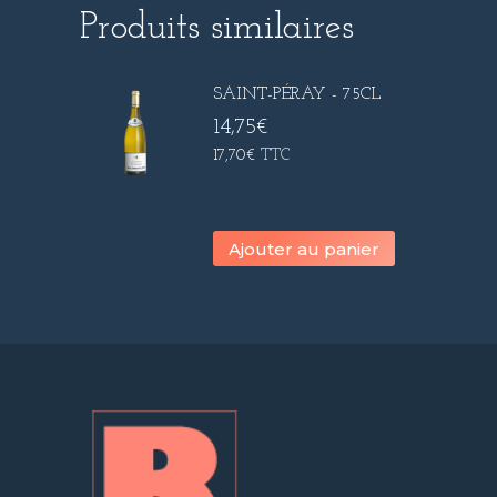
Produits similaires
SAINT-PÉRAY - 75CL
14,75
€
17,70
€
TTC
Ajouter au panier