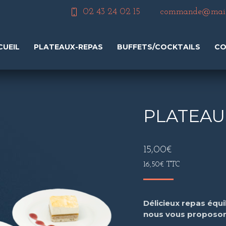
02 43 24 02 15
commande@maiso
CUEIL
PLATEAUX-REPAS
BUFFETS/COCKTAILS
CO
PLATEAU
15,00
€
16,50
€
TTC
Délicieux repas équi
nous vous proposon