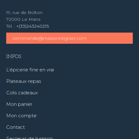
19, rue de Bolton
72000 Le Mans
Tél. :
+(33)243240215
commande@maisonreignier.com
INFOS
L’épicerie fine en vrai
Plateaux-repas
Colis cadeaux
Mon panier
Mon compte
Contact
Secteurs de livraison