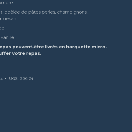
combre
t, poêlée de pâtes perles, champignons,
armesan
ge
vanille
epas peuvent-être livrés en barquette micro-
ffer votre repas.
te
UGS :
206-24