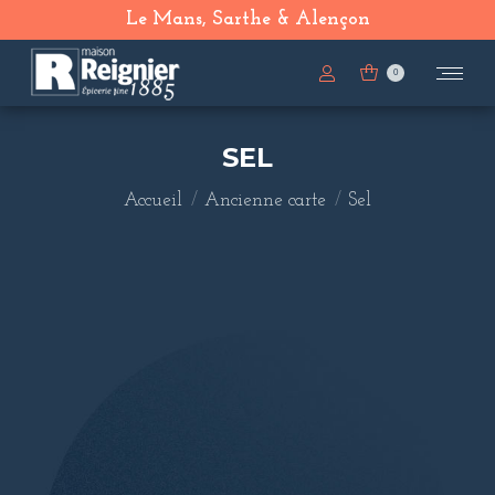
Le Mans, Sarthe & Alençon
0
SEL
Vous êtes ici :
Accueil
Ancienne carte
Sel