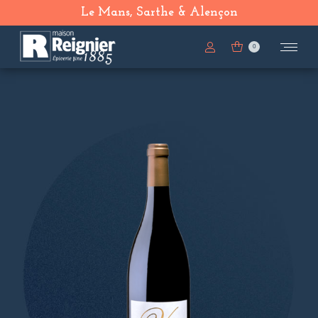
Le Mans, Sarthe & Alençon
0