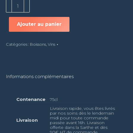
quantité
de
Costières
de
Ajouter au panier
Nîmes
-
75cl
Catégories :
Boissons
,
Vins
Informations complémentaires
Contenance
75cl
Livraison rapide, vous êtes livrés
par nos soins dès le lendemain
midi pour toute commande
Livraison
passée avant 16h. Livraison
offerte dans la Sarthe et dès
90€ HT de commande.