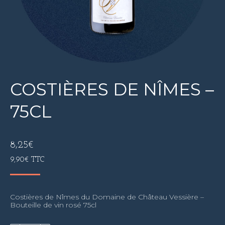
COSTIÈRES DE NÎMES –
75CL
8,25
€
9,90
€
TTC
Costières de Nîmes du Domaine de Château Vessière –
Bouteille de vin rosé 75cl