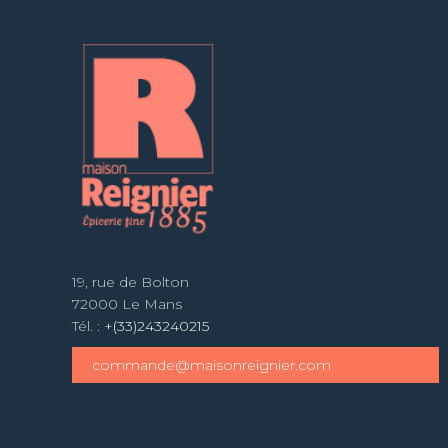
19, rue de Bolton
72000 Le Mans
Tél. :
+(33)243240215
commande@maisonreignier.com