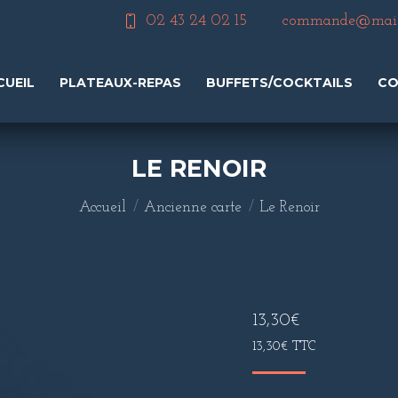
02 43 24 02 15
commande@maiso
CUEIL
PLATEAUX-REPAS
BUFFETS/COCKTAILS
CO
LE RENOIR
Vous êtes ici :
Accueil
Ancienne carte
Le Renoir
13,30
€
13,30
€
TTC